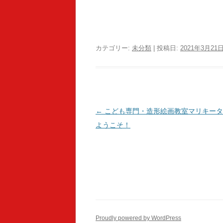
カテゴリー:
未分類
| 投稿日:
2021年3月21
投稿ナビゲーション
←
こども専門・造形絵画教室マリキータ
ようこそ！
Proudly powered by WordPress