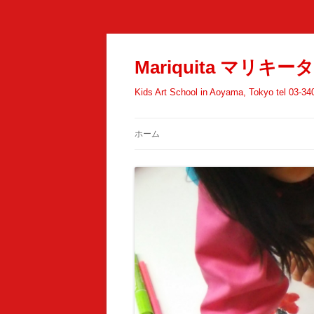
Mariquita マ
Kids Art School in Aoyama, Tokyo tel 03-
ホーム