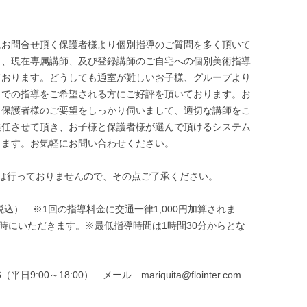
にお問合せ頂く保護者様より個別指導のご質問を多く頂いて
ら、現在専属講師、及び登録講師のご自宅への個別美術指導
ております。どうしても通室が難しいお子様、グループより
トでの指導をご希望される方にご好評を頂いております。お
と保護者様のご要望をしっかり伺いまして、適切な講師をこ
選任させて頂き、お子様と保護者様が選んで頂けるシステム
ります。お気軽にお問い合わせください。
は行っておりませんので、その点ご了承ください。
円（税込） ※1回の指導料金に交通一律1,000円加算されま
会時にいただきます。※最低指導時間は1時間30分からとな
9:00～18:00） メール mariquita@flointer.com