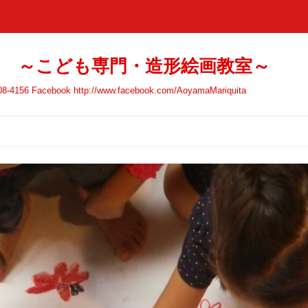
リキータ ～こども専門・造形絵画教室～
3408-4156 Facebook http://www.facebook.com/AoyamaMariquita
コンテンツへ移動