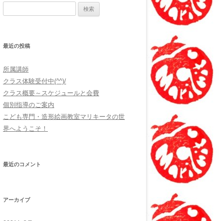
検索:
最近の投稿
所属講師
クラス体験受付中(^^)/
クラス概要～スケジュールと会費
個別指導のご案内
こども専門・造形絵画教室マリキータの世
界へようこそ！
最近のコメント
アーカイブ