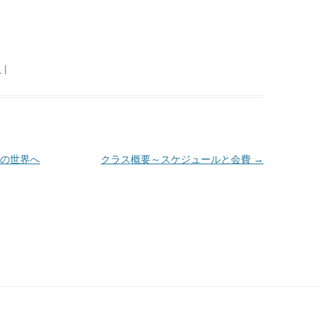
日
|
の世界へ
クラス概要～スケジュールと会費
→