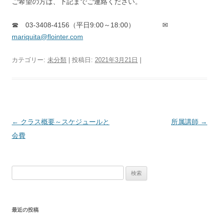
ご希望の方は、下記までご連絡ください。
☎ 03-3408-4156（平日9:00～18:00） ✉
mariquita@flointer.com
カテゴリー:
未分類
| 投稿日:
2021年3月21日
|
投稿ナビゲーション
←
クラス概要～スケジュールと
所属講師
→
会費
検索:
最近の投稿