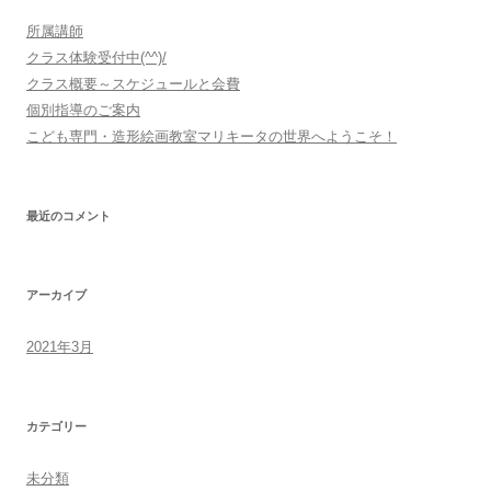
所属講師
クラス体験受付中(^^)/
クラス概要～スケジュールと会費
個別指導のご案内
こども専門・造形絵画教室マリキータの世界へようこそ！
最近のコメント
アーカイブ
2021年3月
カテゴリー
未分類